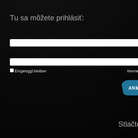
Tu sa môžete prihlásiť:
Benutzername
Kennwort
Eingeloggt bleiben
Kennw
Stlač